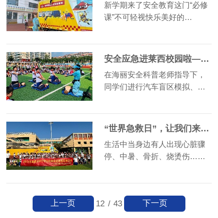
新学期来了安全教育这门“必修
课”不可轻视快乐美好的…
安全应急进莱西校园啦——项目新升级、内容更精彩
在海丽安全科普老师指导下，
同学们进行汽车盲区模拟、…
“世界急救日”，让我们来海丽应急学习更多的急救知识吧！
生活中当身边有人出现心脏骤
停、中暑、骨折、烧烫伤……
上一页
下一页
12
/
43