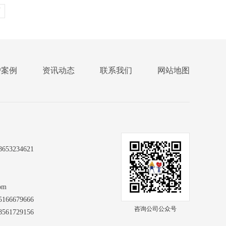
页
户案例
资讯动态
联系我们
网站地图
3234621
om
6679666
咨询公司公众号
61729156